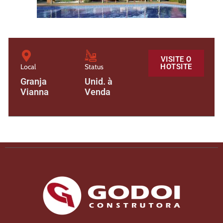
VISITE O
Local
Status
HOTSITE
Granja
Unid. à
Vianna
Venda