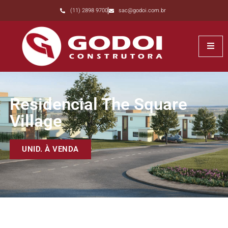
(11) 2898 9700
sac@godoi.com.br
Residencial The Square
Village
UNID. À VENDA