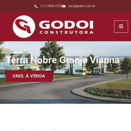
(11) 2898 9700
sac@godoi.com.br
Terra Nobre Granja Vianna
UNID. À VENDA